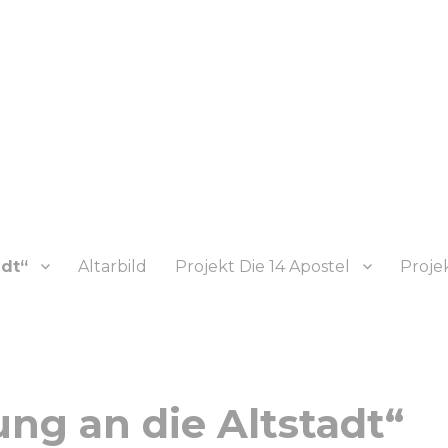
adt“
Altarbild
Projekt Die 14 Apostel
Projek
ung an die Altstadt“