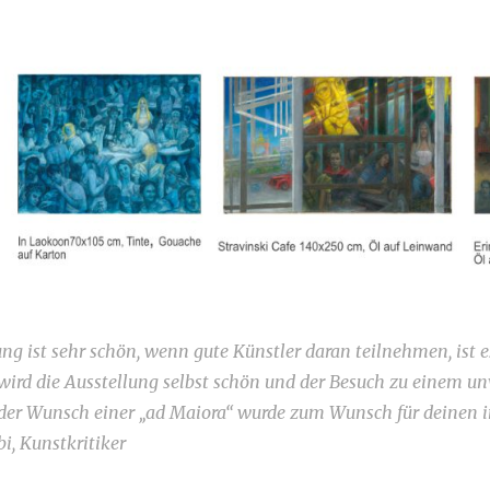
ung ist sehr schön, wenn gute Künstler daran teilnehmen, ist 
 wird die Ausstellung selbst schön und der Besuch zu einem un
 der Wunsch einer „ad Maiora“ wurde zum Wunsch für deinen 
bi, Kunstkritiker