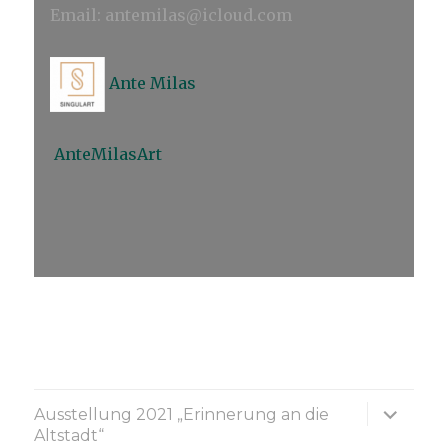
Email: antemilas@icloud.com
Ante Milas
AnteMilasArt
Unterme
Ausstellung 2021 „Erinnerung an die
anzeige
Altstadt“