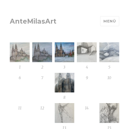
AnteMilasArt
MENÜ
1
2
3
4
5
6
7
9
10
8
11
12
14
13
15