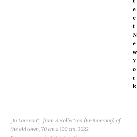
r
e
e
t
e
Y
o
r
k
„In Laocoon“, from Recollection (Er-Innerung) of
the old town, 70 cm x 100 cm, 2022