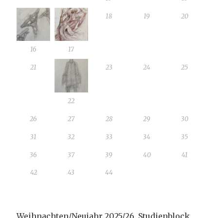
18
19
20
16
17
21
23
24
25
22
26
27
28
29
30
31
32
33
34
35
36
37
39
40
41
42
43
44
Weihnachten/Neujahr 2025/26 Studienblock