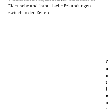
Eidetische und ästhtetische Erkundungen
zwischen den Zeiten
C
o
n
t
i
n
u